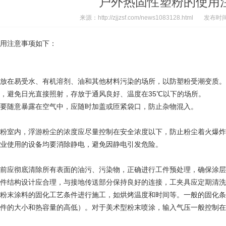
户外热固性塑粉的使用
来源：http://zjjzsf.com/news1083128.html
发布时间：2
用注意事项如下：
放在易受水、有机溶剂、油和其他材料污染的场所，以防塑粉受潮变质。
，避免日光直接照射，存放于通风良好、温度在35℃以下的场所。
要随意暴露在空气中，应随时加盖或匝紧袋口，防止杂物混入。
粉室内，浮游粉尘的浓度应尽量控制在安全浓度以下，防止粉尘着火爆炸
业使用的设备均要消除静电，避免因静电引发危险。
前应彻底清除所有表面的油污、污染物，正确进行工件预处理，确保涂层
件结构设计应合理，与接地传送部分保持良好的连接，工夹具应定期清洗
粉末涂料的固化工艺条件进行施工，如烘烤温度和时间等。一般的固化条件为工
的大小和热容量的高低）。对于美术型粉末喷涂，输入气压一般控制在0.5 - 1
。