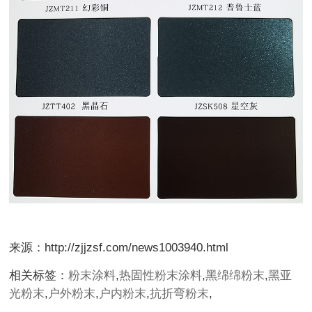
来源：http://zjjzsf.com/news1003940.html
相关标签：
粉末涂料
,
热固性粉末涂料
,
黑绵绵粉末
,
黑亚
光粉末
,
户外粉末
,
户内粉末
,
抗折弯粉末
,