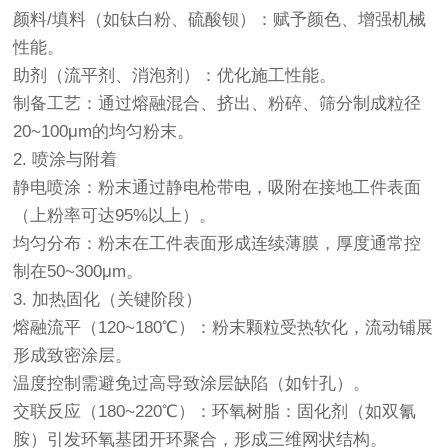
颜料/填料（如钛白粉、硫酸钡）：赋予颜色、增强机械
性能。
助剂（流平剂、消泡剂）：优化施工性能。
制备工艺：通过熔融混合、挤出、粉碎、筛分制成粒径
20~100μm的均匀粉末。
2. 喷涂与附着
静电喷涂：粉末通过静电枪带电，吸附在接地工件表面
（上粉率可达95%以上）。
均匀分布：粉末在工件表面形成连续薄膜，厚度通常控
制在50~300μm。
3. 加热固化（关键阶段）
熔融流平（120~180℃）：粉末颗粒受热软化，流动铺展
形成致密涂层。
温度控制需避免过高导致涂层缺陷（如针孔）。
交联反应（180~220℃）：环氧树脂：固化剂（如双氰
胺）引发环氧基团开环聚合，形成三维网状结构。